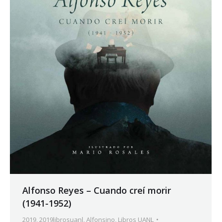
Alfonso Reyes – Cuando creí morir
(1941-1952)
2019
,
2019librosuanl
,
Alfonsino
,
Libros UANL