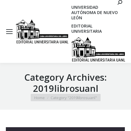
Search
UNIVERSIDAD
AUTÓNOMA DE NUEVO
LEÓN
EDITORIAL
UNIVERSITARIA
Category Archives:
2019librosuanl
You are here:
Home
Category "2019librosuanl"