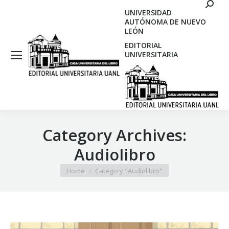
Search
UNIVERSIDAD
AUTÓNOMA DE NUEVO
LEÓN
EDITORIAL
UNIVERSITARIA
Category Archives:
Audiolibro
You are here:
Home
Category "Audiolibro"