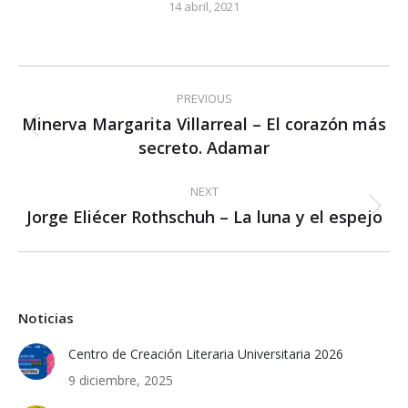
14 abril, 2021
Post
PREVIOUS
navigation
Minerva Margarita Villarreal – El corazón más
Previous
secreto. Adamar
post:
NEXT
Jorge Eliécer Rothschuh – La luna y el espejo
Next
post:
Noticias
Centro de Creación Literaria Universitaria 2026
9 diciembre, 2025