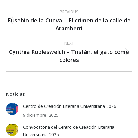
Post
PREVIOUS
navigation
Eusebio de la Cueva – El crimen de la calle de
Previous
Aramberri
post:
NEXT
Cynthia Robleswelch – Tristán, el gato come
Next
colores
post:
Noticias
Centro de Creación Literaria Universitaria 2026
9 diciembre, 2025
Convocatoria del Centro de Creación Literaria
Universitaria 2025