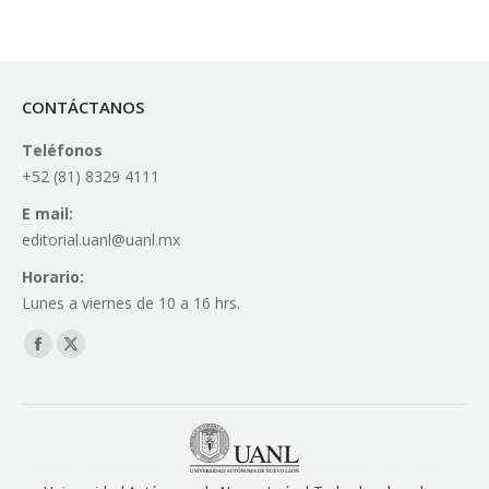
CONTÁCTANOS
Teléfonos
+52 (81) 8329 4111
E mail:
editorial.uanl@uanl.mx
Horario:
Lunes a viernes de 10 a 16 hrs.
Find us on:
Facebook
X
page
page
opens
opens
in
in
new
new