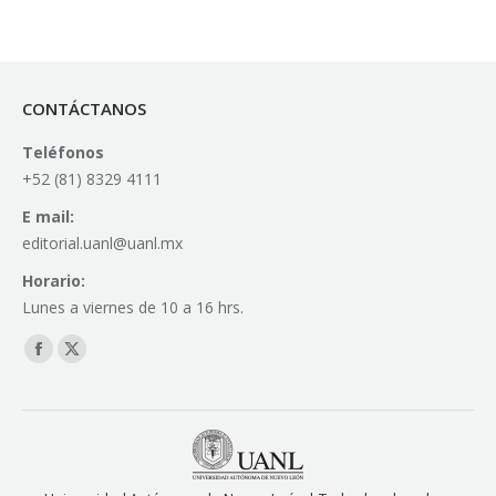
CONTÁCTANOS
Teléfonos
+52 (81) 8329 4111
E mail:
editorial.uanl@uanl.mx
Horario:
Lunes a viernes de 10 a 16 hrs.
Find us on:
Facebook
X
page
page
opens
opens
in
in
new
new