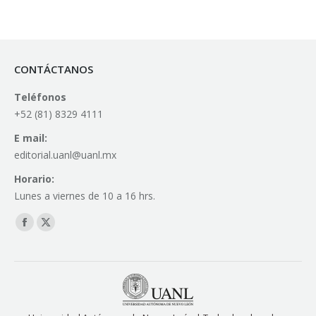
CONTÁCTANOS
Teléfonos
+52 (81) 8329 4111
E mail:
editorial.uanl@uanl.mx
Horario:
Lunes a viernes de 10 a 16 hrs.
Find us on:
Facebook
X
page
page
opens
opens
in
in
new
new