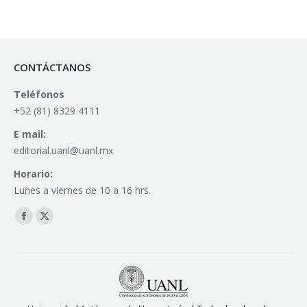
CONTÁCTANOS
Teléfonos
+52 (81) 8329 4111
E mail:
editorial.uanl@uanl.mx
Horario:
Lunes a viernes de 10 a 16 hrs.
Find us on:
Facebook
X
page
page
opens
opens
in
in
new
new