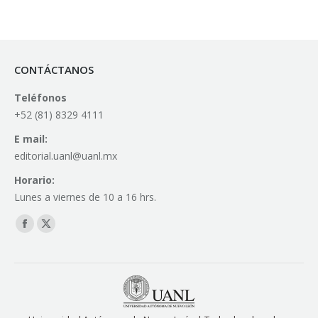
CONTÁCTANOS
Teléfonos
+52 (81) 8329 4111
E mail:
editorial.uanl@uanl.mx
Horario:
Lunes a viernes de 10 a 16 hrs.
Find us on:
Facebook
X
page
page
opens
opens
in
in
new
new