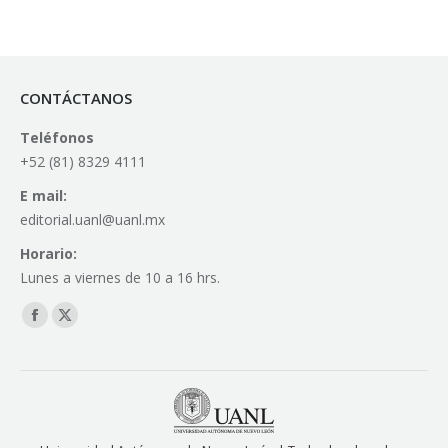
CONTÁCTANOS
Teléfonos
+52 (81) 8329 4111
E mail:
editorial.uanl@uanl.mx
Horario:
Lunes a viernes de 10 a 16 hrs.
Find us on:
Facebook
X
page
page
opens
opens
in
in
new
new