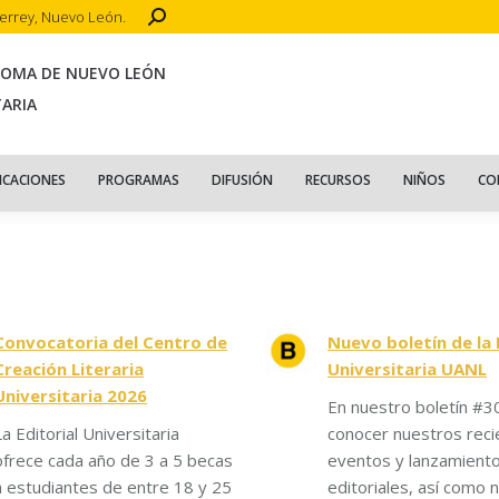
Search:
terrey, Nuevo León.
CIO
ACERCA DE
PUBLICACIONES
PROGRAMAS
DIFUSIÓN
R
NOMA DE NUEVO LEÓN
TARIA
ICACIONES
PROGRAMAS
DIFUSIÓN
RECURSOS
NIÑOS
CO
Convocatoria del Centro de
Nuevo boletín de la 
Creación Literaria
Universitaria UANL
Universitaria 2026
En nuestro boletín #3
La Editorial Universitaria
conocer nuestros reci
ofrece cada año de 3 a 5 becas
eventos y lanzamient
a estudiantes de entre 18 y 25
editoriales, así como n