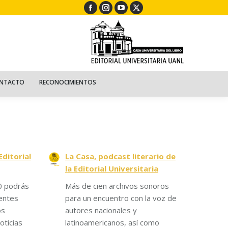
Facebook
Instagram
YouTube
X
ECURSOS
NIÑOS
CONTACTO
RECONOCIMIENTOS
page
page
page
page
opens
opens
opens
opens
in
in
in
in
new
new
new
new
window
window
window
window
NTACTO
RECONOCIMIENTOS
Editorial
La Casa, podcast literario de
la Editorial Universitaria
0 podrás
Más de cien archivos sonoros
entes
para un encuentro con la voz de
os
autores nacionales y
oticias
latinoamericanos, así como