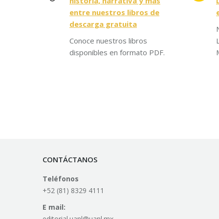
historia, narrativa y más
entre nuestros libros de
descarga gratuita
Conoce nuestros libros
disponibles en formato PDF.
CONTÁCTANOS
Teléfonos
+52 (81) 8329 4111
E mail:
editorial.uanl@uanl.mx