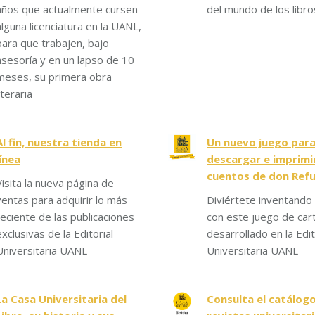
años que actualmente cursen
del mundo de los libro
alguna licenciatura en la UANL,
para que trabajen, bajo
asesoría y en un lapso de 10
meses, su primera obra
iteraria
Al fin, nuestra tienda en
Un nuevo juego par
línea
descargar e imprimir
cuentos de don Ref
Visita la nueva página de
ventas para adquirir lo más
Diviértete inventando 
reciente de las publicaciones
con este juego de car
exclusivas de la Editorial
desarrollado en la Edit
Universitaria UANL
Universitaria UANL
La Casa Universitaria del
Consulta el catálog