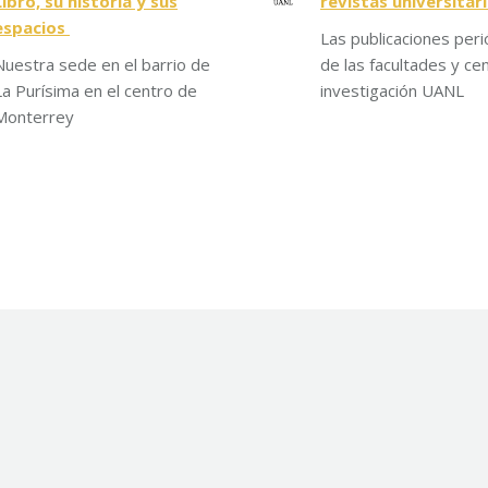
Libro, su historia y sus
revistas universitar
espacios
Las publicaciones peri
Nuestra sede en el barrio de
de las facultades y ce
La Purísima en el centro de
investigación UANL
Monterrey