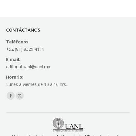
CONTÁCTANOS
Teléfonos
+52 (81) 8329 4111
E mail:
editorial.uanl@uanl.mx
Horario:
Lunes a viernes de 10 a 16 hrs.
Find us on:
Facebook
X
page
page
opens
opens
in
in
new
new