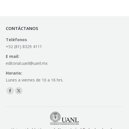
CONTÁCTANOS
Teléfonos
+52 (81) 8329 4111
E mail:
editorial.uanl@uanl.mx
Horario:
Lunes a viernes de 10 a 16 hrs.
Find us on:
Facebook
X
page
page
opens
opens
in
in
new
new