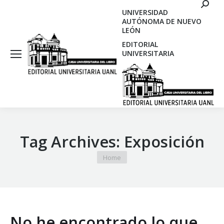
Search
UNIVERSIDAD
AUTÓNOMA DE NUEVO
LEÓN
EDITORIAL
UNIVERSITARIA
Tag Archives:
Exposición
You are here:
Home
No he encontrado lo que