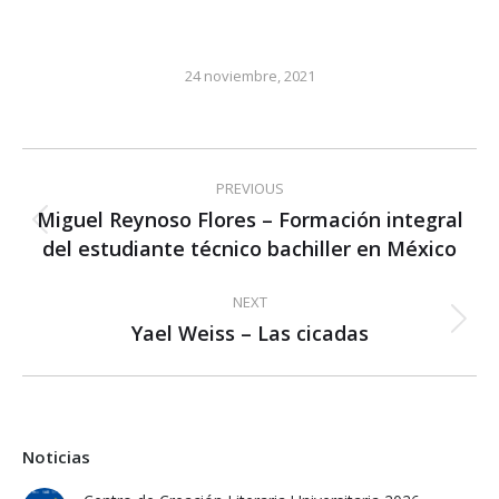
24 noviembre, 2021
Post
PREVIOUS
navigation
Miguel Reynoso Flores – Formación integral
Previous
del estudiante técnico bachiller en México
post:
NEXT
Yael Weiss – Las cicadas
Next
post:
Noticias