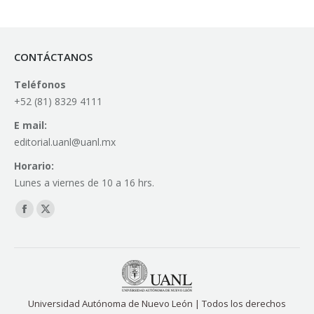
CONTÁCTANOS
Teléfonos
+52 (81) 8329 4111
E mail:
editorial.uanl@uanl.mx
Horario:
Lunes a viernes de 10 a 16 hrs.
Find us on:
Facebook
X
page
page
opens
opens
in
in
new
new
Universidad Autónoma de Nuevo León | Todos los derechos
window
window