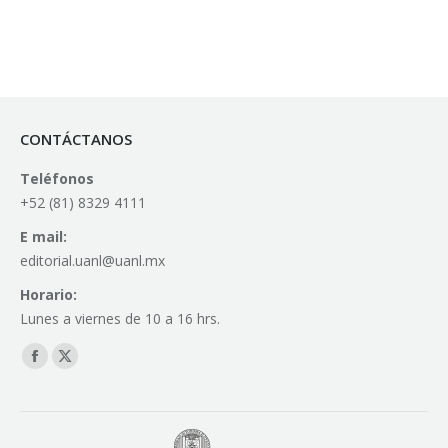
CONTÁCTANOS
Teléfonos
+52 (81) 8329 4111
E mail:
editorial.uanl@uanl.mx
Horario:
Lunes a viernes de 10 a 16 hrs.
Find us on:
Facebook
X
page
page
opens
opens
in
in