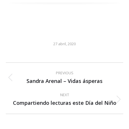
27 abril, 2020
Post
PREVIOUS
navigation
Sandra Arenal – Vidas ásperas
Previous
post:
NEXT
Compartiendo lecturas este Día del Niño
Next
post: