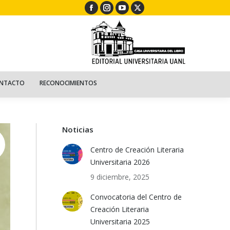
Facebook
Instagram
YouTube
X
ECURSOS
NIÑOS
CONTACTO
RECONOCIMIENTOS
page
page
page
page
opens
opens
opens
opens
in
in
in
in
new
new
new
new
window
window
window
window
NTACTO
RECONOCIMIENTOS
Noticias
Centro de Creación Literaria
Universitaria 2026
9 diciembre, 2025
Convocatoria del Centro de
Creación Literaria
Universitaria 2025