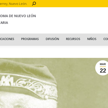
Search:
terrey, Nuevo León.
CIO
ACERCA DE
PUBLICACIONES
PROGRAMAS
DIFUSIÓN
R
NOMA DE NUEVO LEÓN
TARIA
ICACIONES
PROGRAMAS
DIFUSIÓN
RECURSOS
NIÑOS
CO
MAR
22