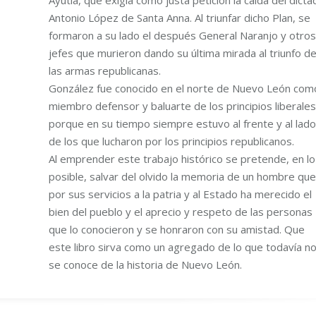
Ayutla, que exigía como justa petición la caída del dicta
Antonio López de Santa Anna. Al triunfar dicho Plan, se
formaron a su lado el después General Naranjo y otros
jefes que murieron dando su última mirada al triunfo d
las armas republicanas.
González fue conocido en el norte de Nuevo León com
miembro defensor y baluarte de los principios liberales
porque en su tiempo siempre estuvo al frente y al lado
de los que lucharon por los principios republicanos.
Al emprender este trabajo histórico se pretende, en lo
posible, salvar del olvido la memoria de un hombre que
por sus servicios a la patria y al Estado ha merecido el
bien del pueblo y el aprecio y respeto de las personas
que lo conocieron y se honraron con su amistad. Que
este libro sirva como un agregado de lo que todavía n
se conoce de la historia de Nuevo León.