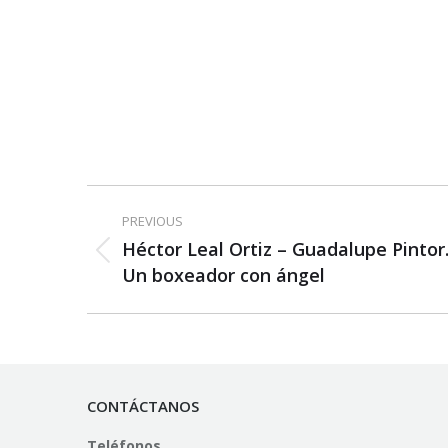
Post
PREVIOUS
navigation
Héctor Leal Ortiz – Guadalupe Pintor
Previous
Un boxeador con ángel
post:
CONTÁCTANOS
Teléfonos