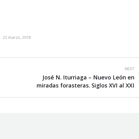
22 marzo, 2018
NEXT
.
José N. Iturriaga – Nuevo León en
Next
miradas forasteras. Siglos XVI al XXI
post: