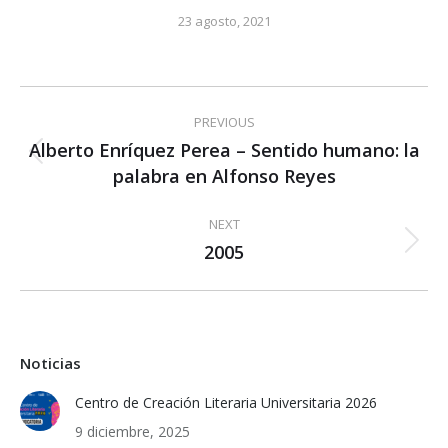
23 agosto, 2021
Post
PREVIOUS
navigation
Alberto Enríquez Perea – Sentido humano: la
Previous
palabra en Alfonso Reyes
post:
NEXT
2005
Next
post:
Noticias
Centro de Creación Literaria Universitaria 2026
9 diciembre, 2025