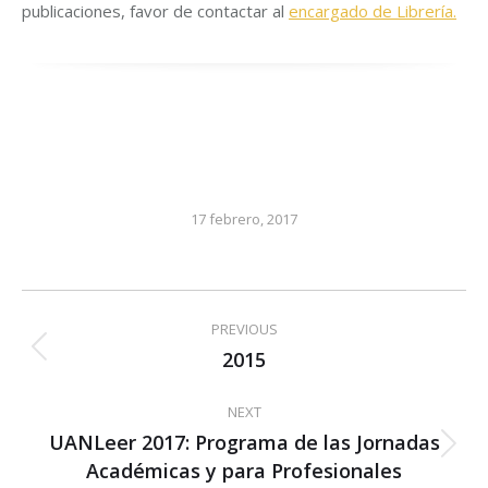
publicaciones, favor de contactar al
encargado de Librería.
17 febrero, 2017
Post
PREVIOUS
navigation
2015
Previous
post:
NEXT
UANLeer 2017: Programa de las Jornadas
Next
Académicas y para Profesionales
post: