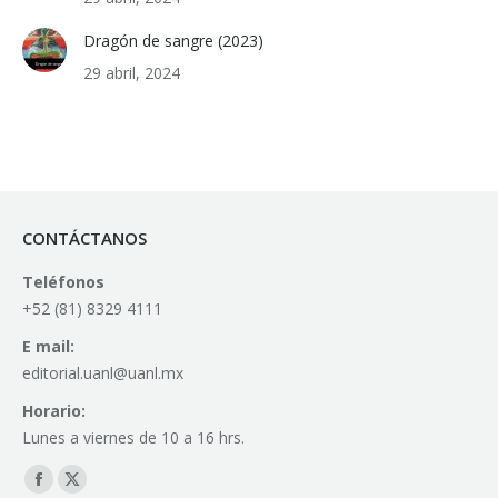
Dragón de sangre (2023)
29 abril, 2024
CONTÁCTANOS
Teléfonos
+52 (81) 8329 4111
E mail:
editorial.uanl@uanl.mx
Horario:
Lunes a viernes de 10 a 16 hrs.
Find us on:
Facebook
X