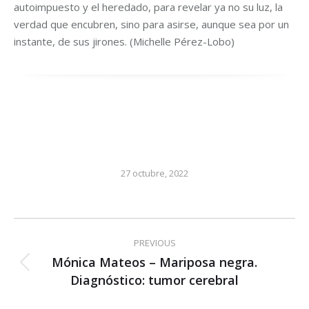
autoimpuesto y el heredado, para revelar ya no su luz, la
verdad que encubren, sino para asirse, aunque sea por un
instante, de sus jirones. (Michelle Pérez-Lobo)
27 octubre, 2022
Post
PREVIOUS
navigation
Mónica Mateos – Mariposa negra.
Previous
Diagnóstico: tumor cerebral
post: