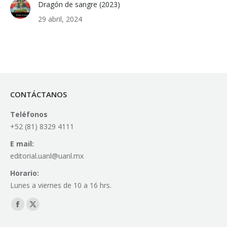
Dragón de sangre (2023)
29 abril, 2024
CONTÁCTANOS
Teléfonos
+52 (81) 8329 4111
E mail:
editorial.uanl@uanl.mx
Horario:
Lunes a viernes de 10 a 16 hrs.
Find us on:
Facebook
X
page
page