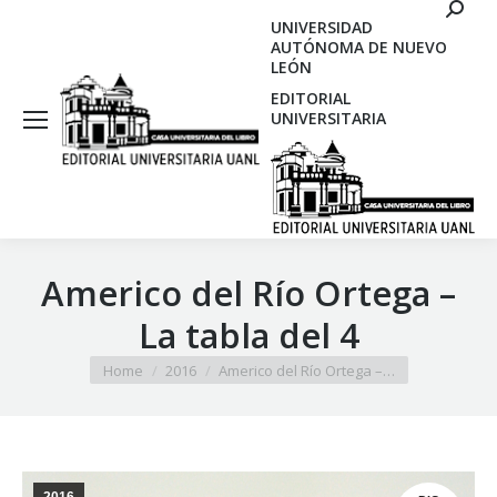
Search
UNIVERSIDAD
AUTÓNOMA DE NUEVO
LEÓN
EDITORIAL
UNIVERSITARIA
Americo del Río Ortega –
La tabla del 4
You are here:
Home
2016
Americo del Río Ortega –…