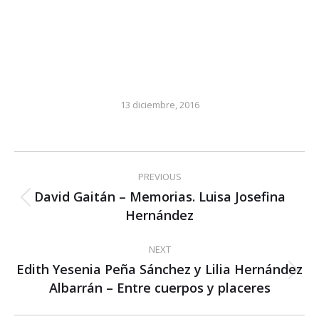
13 diciembre, 2016
Post
PREVIOUS
navigation
David Gaitán – Memorias. Luisa Josefina
Previous
Hernández
post:
NEXT
Edith Yesenia Peña Sánchez y Lilia Hernández
Next
Albarrán – Entre cuerpos y placeres
post: