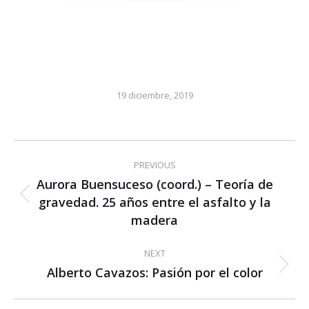
19 diciembre, 2019
Post
PREVIOUS
navigation
Aurora Buensuceso (coord.) – Teoría de
gravedad. 25 años entre el asfalto y la
Previous
post:
madera
NEXT
Alberto Cavazos: Pasión por el color
Next
post: