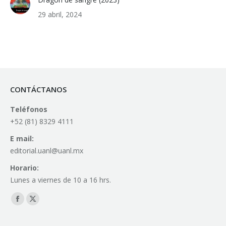
29 abril, 2024
CONTÁCTANOS
Teléfonos
+52 (81) 8329 4111
E mail:
editorial.uanl@uanl.mx
Horario:
Lunes a viernes de 10 a 16 hrs.
Find us on:
Facebook
X
page
page