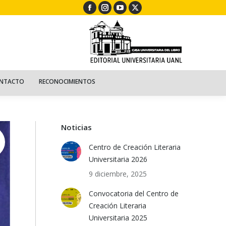
Facebook
Instagram
YouTube
X
ECURSOS
NIÑOS
CONTACTO
RECONOCIMIENTOS
page
page
page
page
opens
opens
opens
opens
in
in
in
in
new
new
new
new
window
window
window
window
NTACTO
RECONOCIMIENTOS
Noticias
Centro de Creación Literaria
Universitaria 2026
9 diciembre, 2025
Convocatoria del Centro de
Creación Literaria
Universitaria 2025