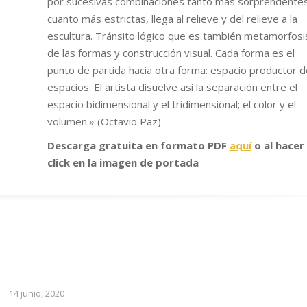
por sucesivas combinaciones tanto más sorprendente
cuanto más estrictas, llega al relieve y del relieve a la
escultura. Tránsito lógico que es también metamorfosi
de las formas y construcción visual. Cada forma es el
punto de partida hacia otra forma: espacio productor d
espacios. El artista disuelve así la separación entre el
espacio bidimensional y el tridimensional; el color y el
volumen.» (Octavio Paz)
Descarga gratuita en formato PDF
aquí
o al hacer
click en la imagen de portada
14 junio, 2020