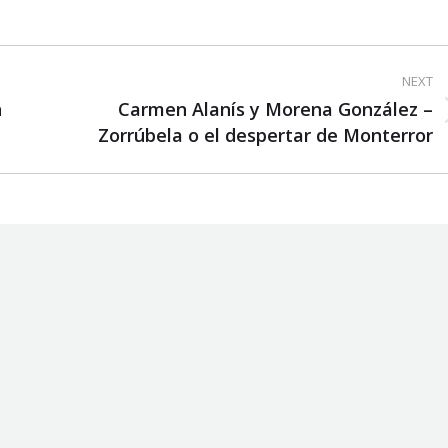
NEXT
n
Carmen Alanís y Morena González –
Next
Zorrúbela o el despertar de Monterror
post: