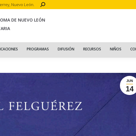
Search:
terrey, Nuevo León.
CIO
ACERCA DE
PUBLICACIONES
PROGRAMAS
DIFUSIÓN
R
NOMA DE NUEVO LEÓN
TARIA
ICACIONES
PROGRAMAS
DIFUSIÓN
RECURSOS
NIÑOS
CO
JUN
14