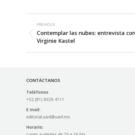
Post
PREVIOUS
navigation
Contemplar las nubes: entrevista co
Previous
Virginie Kastel
post:
CONTÁCTANOS
Teléfonos
+52 (81) 8329 4111
E mail:
editorial.uanl@uanl.mx
Horario:
Lunes a viernes de 10 a 16 hrs.