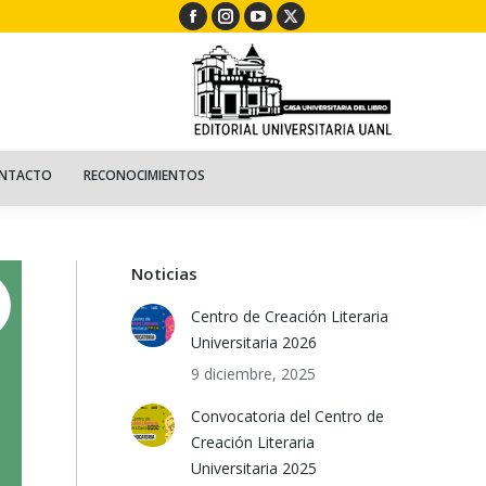
Facebook
Instagram
YouTube
X
ECURSOS
NIÑOS
CONTACTO
RECONOCIMIENTOS
page
page
page
page
opens
opens
opens
opens
in
in
in
in
new
new
new
new
window
window
window
window
NTACTO
RECONOCIMIENTOS
Noticias
Centro de Creación Literaria
Universitaria 2026
9 diciembre, 2025
Convocatoria del Centro de
Creación Literaria
Universitaria 2025