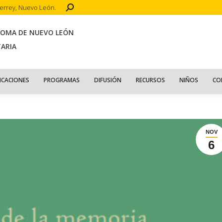
Search:
terrey, Nuevo León.
CIO
ACERCA DE
PUBLICACIONES
PROGRAMAS
DIFUSIÓN
R
NOMA DE NUEVO LEÓN
TARIA
ICACIONES
PROGRAMAS
DIFUSIÓN
RECURSOS
NIÑOS
CO
NOV
6