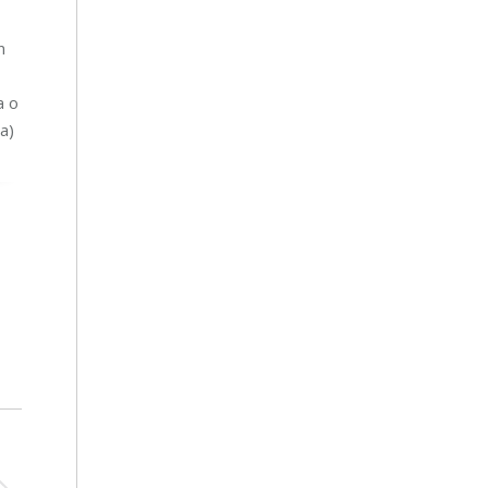
n
a o
a)