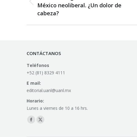
Previous
México neoliberal. ¿Un dolor de
post:
cabeza?
CONTÁCTANOS
Teléfonos
+52 (81) 8329 4111
E mail:
editorial.uanl@uanl.mx
Horario:
Lunes a viernes de 10 a 16 hrs.
Find us on:
Facebook
X
page
page