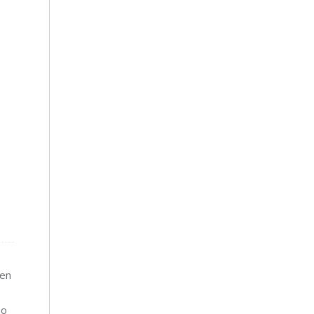
 en
no