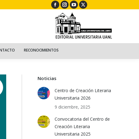
Facebook
Instagram
YouTube
X
ECURSOS
NIÑOS
CONTACTO
RECONOCIMIENTOS
page
page
page
page
opens
opens
opens
opens
in
in
in
in
new
new
new
new
window
window
window
window
NTACTO
RECONOCIMIENTOS
Noticias
Centro de Creación Literaria
Universitaria 2026
9 diciembre, 2025
Convocatoria del Centro de
Creación Literaria
Universitaria 2025