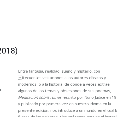
2018)
Entre fantasía, realidad, sueño y misterio, con
frecuentes visitaciones a los autores clásicos y
o
modernos, o a la historia, de donde a veces extrae
e
algunos de los temas y obsesiones de sus poemas,
Meditación sobre ruinas
, escrito por Nuno Júdice en 1
y publicado por primera vez en nuestro idioma en la
presente edición, nos introduce a un mundo en el cual l
fuerza de las palabras y las imágenes crea en el lector 