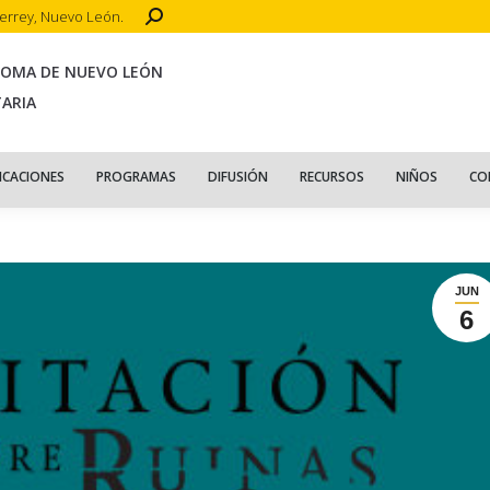
Search:
terrey, Nuevo León.
CIO
ACERCA DE
PUBLICACIONES
PROGRAMAS
DIFUSIÓN
R
NOMA DE NUEVO LEÓN
TARIA
ICACIONES
PROGRAMAS
DIFUSIÓN
RECURSOS
NIÑOS
CO
JUN
6