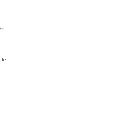
or
 le