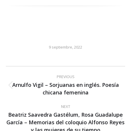
9 septiembre, 2022
Post
PREVIOUS
navigation
Arnulfo Vigil – Sorjuanas en inglés. Poesía
Previous
chicana femenina
post:
NEXT
Beatriz Saavedra Gastélum, Rosa Guadalupe
García – Memorias del coloquio Alfonso Reyes
Next
post:
y las mujeres de su tiempo