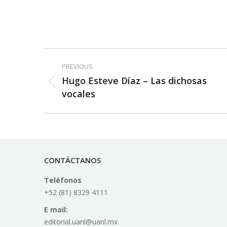
Post
PREVIOUS
navigation
Hugo Esteve Díaz – Las dichosas
Previous
vocales
post:
CONTÁCTANOS
Teléfonos
+52 (81) 8329 4111
E mail:
editorial.uanl@uanl.mx