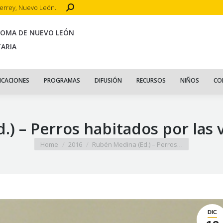
Search:
terrey, Nuevo León.
CIO
ACERCA DE
PUBLICACIONES
PROGRAMAS
DIFUSIÓN
R
NOMA DE NUEVO LEÓN
TARIA
ICACIONES
PROGRAMAS
DIFUSIÓN
RECURSOS
NIÑOS
CO
) – Perros habitados por las 
You are here:
Home
2016
Rubén Medina (Ed.) – Perros…
DIC