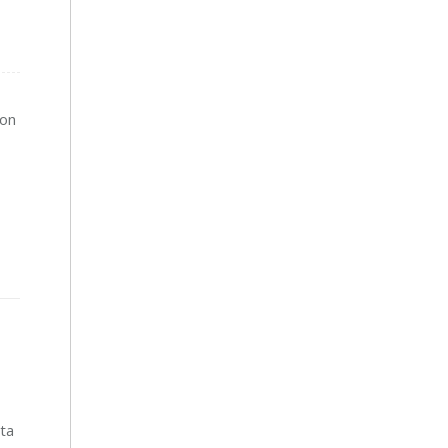
con
ta