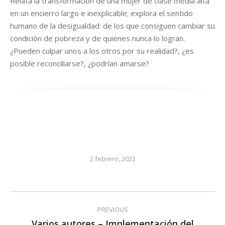
Relata la transformación de una mujer de clase media alta
en un encierro largo e inexplicable; explora el sentido
humano de la desigualdad: de los que consiguen cambiar su
condición de pobreza y de quienes nunca lo logran.
¿Pueden culpar unos a los otros por su realidad?, ¿es
posible reconciliarse?, ¿podrían amarse?
2 febrero, 2022
Post
PREVIOUS
navigation
Varios autores – Implementación del