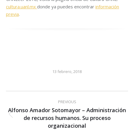
cultura.uanl.mx
donde ya puedes encontrar
información
previa
.
13 febrero, 2018
Post
PREVIOUS
navigation
Alfonso Amador Sotomayor – Administración
de recursos humanos. Su proceso
Previous
post:
organizacional