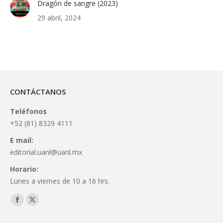
Dragón de sangre (2023)
29 abril, 2024
CONTÁCTANOS
Teléfonos
+52 (81) 8329 4111
E mail:
editorial.uanl@uanl.mx
Horario:
Lunes a viernes de 10 a 16 hrs.
Find us on:
Facebook
X
page
page