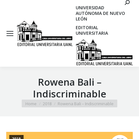
Search
UNIVERSIDAD
AUTÓNOMA DE NUEVO
LEÓN
EDITORIAL
UNIVERSITARIA
Rowena Bali –
Indiscriminable
You are here:
Home
2018
Rowena Bali – Indiscriminable