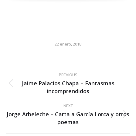
22 enero, 2018
Post
PREVIOUS
navigation
Jaime Palacios Chapa – Fantasmas
Previous
incomprendidos
post:
NEXT
Jorge Arbeleche – Carta a García Lorca y otros
Next
poemas
post: