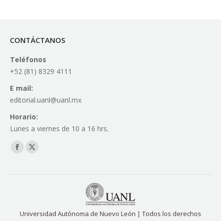
CONTÁCTANOS
Teléfonos
+52 (81) 8329 4111
E mail:
editorial.uanl@uanl.mx
Horario:
Lunes a viernes de 10 a 16 hrs.
Find us on:
Facebook
X
page
page
opens
opens
in
in
new
new
Universidad Autónoma de Nuevo León | Todos los derechos
window
window