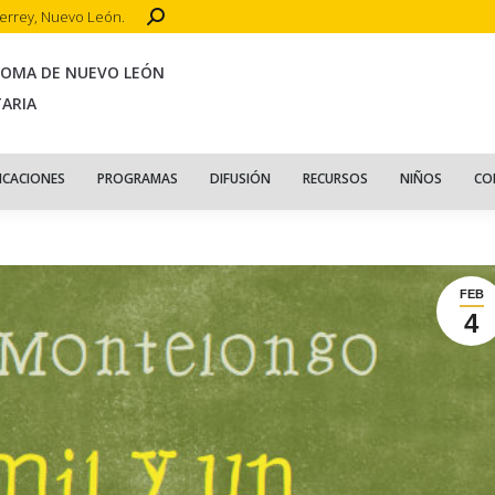
Search:
terrey, Nuevo León.
CIO
ACERCA DE
PUBLICACIONES
PROGRAMAS
DIFUSIÓN
R
NOMA DE NUEVO LEÓN
TARIA
ICACIONES
PROGRAMAS
DIFUSIÓN
RECURSOS
NIÑOS
CO
FEB
4