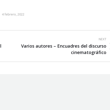
4 febrero, 2022
NEXT
l
Varios autores – Encuadres del discurso
Next
cinematográfico
post: