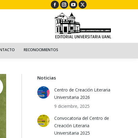
Facebook
Instagram
YouTube
X
ECURSOS
NIÑOS
CONTACTO
RECONOCIMIENTOS
page
page
page
page
opens
opens
opens
opens
in
in
in
in
new
new
new
new
window
window
window
window
NTACTO
RECONOCIMIENTOS
Noticias
Centro de Creación Literaria
Universitaria 2026
9 diciembre, 2025
Convocatoria del Centro de
Creación Literaria
Universitaria 2025