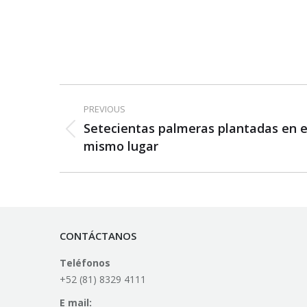
Post
PREVIOUS
navigation
Setecientas palmeras plantadas en e
Previous
mismo lugar
post:
CONTÁCTANOS
Teléfonos
+52 (81) 8329 4111
E mail: