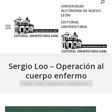
Search
UNIVERSIDAD
AUTÓNOMA DE NUEVO
LEÓN
EDITORIAL
UNIVERSITARIA
Sergio Loo – Operación al
cuerpo enfermo
You are here:
Home
2015
Sergio Loo – Operación al…