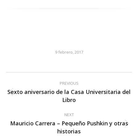
9 febrero, 2017
Post
PREVIOUS
navigation
Sexto aniversario de la Casa Universitaria del
Previous
Libro
post:
NEXT
Mauricio Carrera – Pequeño Pushkin y otras
Next
historias
post: