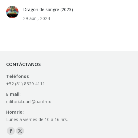
Dragón de sangre (2023)
29 abril, 2024
CONTÁCTANOS
Teléfonos
+52 (81) 8329 4111
E mail:
editorial.uanl@uanl.mx
Horario:
Lunes a viernes de 10 a 16 hrs.
Find us on:
Facebook
X