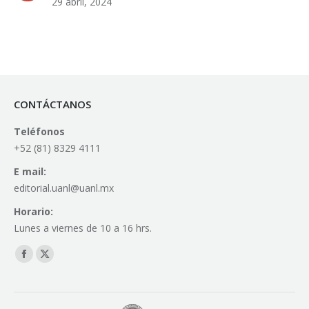
29 abril, 2024
CONTÁCTANOS
Teléfonos
+52 (81) 8329 4111
E mail:
editorial.uanl@uanl.mx
Horario:
Lunes a viernes de 10 a 16 hrs.
Find us on:
Facebook
X
page
page
opens
opens