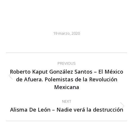
19 marzo, 2020
Post
PREVIOUS
navigation
Roberto Kaput González Santos – El México
de Afuera. Polemistas de la Revolución
Previous
post:
Mexicana
NEXT
Alisma De León – Nadie verá la destrucción
Next
post: