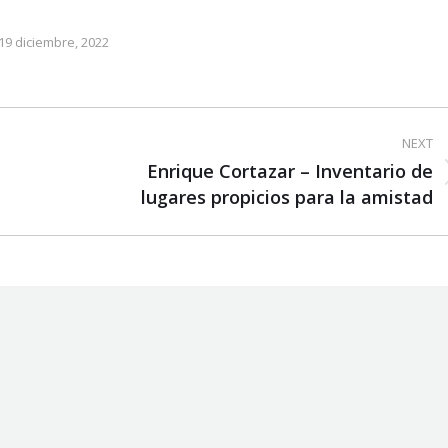
19 diciembre, 2022
NEXT
Enrique Cortazar – Inventario de
Next
lugares propicios para la amistad
post: