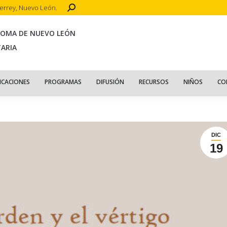
Search:
terrey, Nuevo León.
CIO
ACERCA DE
PUBLICACIONES
PROGRAMAS
DIFUSIÓN
R
NOMA DE NUEVO LEÓN
TARIA
ICACIONES
PROGRAMAS
DIFUSIÓN
RECURSOS
NIÑOS
CO
DIC
19