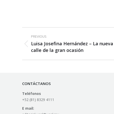
Post
PREVIOUS
navigation
Luisa Josefina Hernández – La nueva
Previous
calle de la gran ocasión
post:
CONTÁCTANOS
Teléfonos
+52 (81) 8329 4111
E mail: