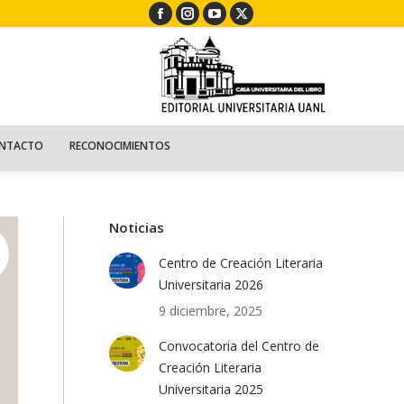
Facebook
Instagram
YouTube
X
ECURSOS
NIÑOS
CONTACTO
RECONOCIMIENTOS
page
page
page
page
opens
opens
opens
opens
in
in
in
in
new
new
new
new
window
window
window
window
NTACTO
RECONOCIMIENTOS
Noticias
Centro de Creación Literaria
Universitaria 2026
9 diciembre, 2025
Convocatoria del Centro de
Creación Literaria
Universitaria 2025