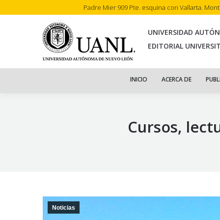
Padre Mier 909 Pte. esquina con Vallarta. Mon
INI
UNIVERSIDAD AUTÓ
EDITORIAL UNIVERSI
INICIO
ACERCA DE
PUBL
Cursos, lectu
Noticias