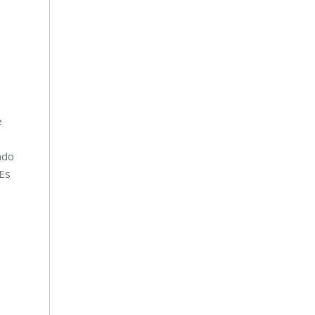
e
ndo
 Es