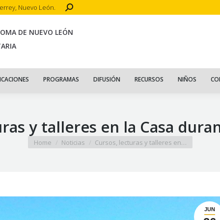
Search:
terrey, Nuevo León.
CIO
ACERCA DE
PUBLICACIONES
PROGRAMAS
DIFUSIÓN
R
NOMA DE NUEVO LEÓN
TARIA
ICACIONES
PROGRAMAS
DIFUSIÓN
RECURSOS
NIÑOS
CO
ras y talleres en la Casa dura
You are here:
Home
Noticias
Cursos, lecturas y talleres en…
JUN