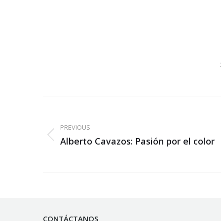
Post
navigation
PREVIOUS
Previous
Alberto Cavazos: Pasión por el color
post:
CONTÁCTANOS