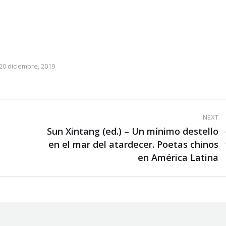
20 diciembre, 2019
NEXT
Sun Xintang (ed.) – Un mínimo destello
Next
en el mar del atardecer. Poetas chinos
post:
en América Latina