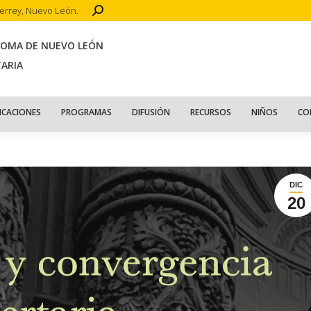
Search:
terrey, Nuevo León.
CIO
ACERCA DE
PUBLICACIONES
PROGRAMAS
DIFUSIÓN
R
NOMA DE NUEVO LEÓN
TARIA
ICACIONES
PROGRAMAS
DIFUSIÓN
RECURSOS
NIÑOS
CO
DIC
20