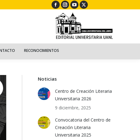
Facebook
Instagram
YouTube
X
ECURSOS
NIÑOS
CONTACTO
RECONOCIMIENTOS
page
page
page
page
opens
opens
opens
opens
in
in
in
in
new
new
new
new
window
window
window
window
NTACTO
RECONOCIMIENTOS
Noticias
Centro de Creación Literaria
Universitaria 2026
9 diciembre, 2025
Convocatoria del Centro de
Creación Literaria
Universitaria 2025