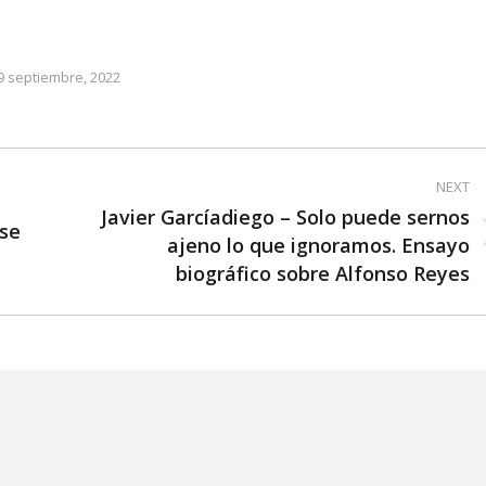
9 septiembre, 2022
NEXT
Javier Garcíadiego – Solo puede sernos
 se
Next
ajeno lo que ignoramos. Ensayo
post:
biográfico sobre Alfonso Reyes