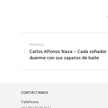
Post
navigation
PREVIOUS
Carlos Alfonso Nava – Cada soñador
Previous
duerme con sus zapatos de baile
post:
CONTÁCTANOS
Teléfonos
+52 (81) 8329 4111