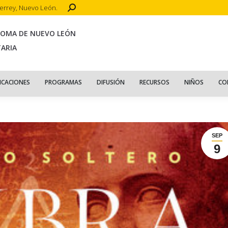
Search:
terrey, Nuevo León.
CIO
ACERCA DE
PUBLICACIONES
PROGRAMAS
DIFUSIÓN
R
NOMA DE NUEVO LEÓN
TARIA
ICACIONES
PROGRAMAS
DIFUSIÓN
RECURSOS
NIÑOS
CO
SEP
9