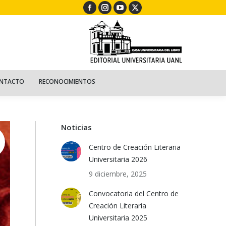
Facebook
Instagram
YouTube
X
ECURSOS
NIÑOS
CONTACTO
RECONOCIMIENTOS
page
page
page
page
opens
opens
opens
opens
in
in
in
in
new
new
new
new
window
window
window
window
NTACTO
RECONOCIMIENTOS
Noticias
Centro de Creación Literaria
Universitaria 2026
9 diciembre, 2025
Convocatoria del Centro de
Creación Literaria
Universitaria 2025