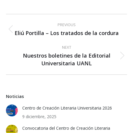
Post
PREVIOUS
navigation
Eliú Portilla – Los tratados de la cordura
Previous
post:
NEXT
Nuestros boletines de la Editorial
Next
Universitaria UANL
post:
Noticias
Centro de Creación Literaria Universitaria 2026
9 diciembre, 2025
Convocatoria del Centro de Creación Literaria