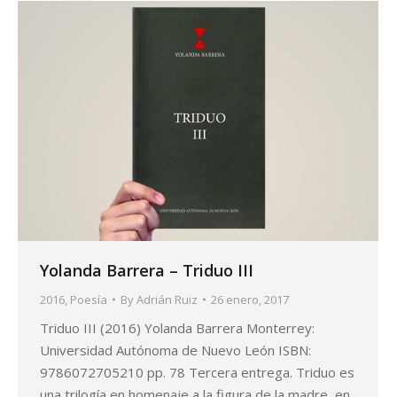
Yolanda Barrera – Triduo III
2016
,
Poesía
By
Adrián Ruiz
26 enero, 2017
Triduo III (2016) Yolanda Barrera Monterrey:
Universidad Autónoma de Nuevo León ISBN:
9786072705210 pp. 78 Tercera entrega. Triduo es
una trilogía en homenaje a la figura de la madre, en