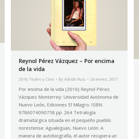
Reynol Pérez Vázquez – Por encima
de la vida
2016
,
Teatro y Cine
By
Adrián Ruiz
26 enero, 2017
Por encima de la vida (2016) Reynol Pérez
Vázquez Monterrey: Universidad Autónoma de
Nuevo León, Ediciones El Milagro. ISBN:
9786074090758 pp. 264 Tetralogía
dramatúrgica situada en el pequeño pueblo
norestense: Agualeguas, Nuevo León. A
manera de autobiografía, el autor recupera un