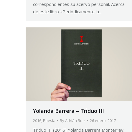
correspondientes su acervo personal. Acerca
de este libro «Periódicamente la…
Yolanda Barrera – Triduo III
2016
,
Poesía
By
Adrián Ruiz
26 enero, 2017
Triduo III (2016) Yolanda Barrera Monterrey: