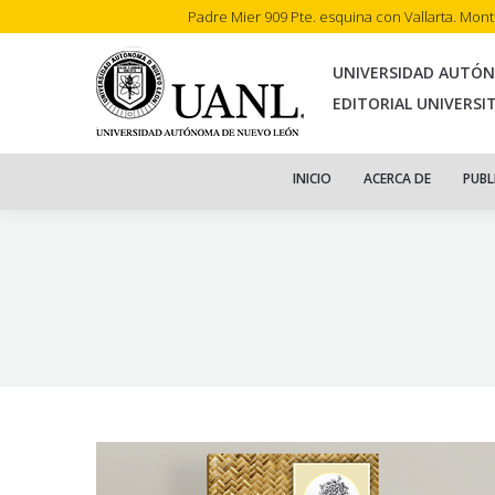
Padre Mier 909 Pte. esquina con Vallarta. Mon
INI
UNIVERSIDAD AUTÓ
EDITORIAL UNIVERSI
INICIO
ACERCA DE
PUBL