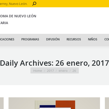
Search:
terrey, Nuevo León.
CIO
ACERCA DE
PUBLICACIONES
PROGRAMAS
DIFUSIÓN
R
NOMA DE NUEVO LEÓN
TARIA
ICACIONES
PROGRAMAS
DIFUSIÓN
RECURSOS
NIÑOS
CO
Daily Archives:
26 enero, 201
You are here:
Home
2017
enero
26