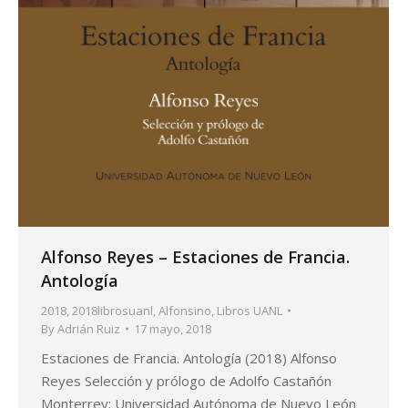
Alfonso Reyes – Estaciones de Francia.
Antología
2018
,
2018librosuanl
,
Alfonsino
,
Libros UANL
By
Adrián Ruiz
17 mayo, 2018
Estaciones de Francia. Antología (2018) Alfonso
Reyes Selección y prólogo de Adolfo Castañón
Monterrey: Universidad Autónoma de Nuevo León