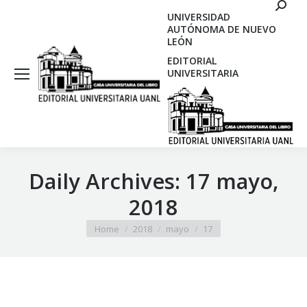
Search
UNIVERSIDAD
AUTÓNOMA DE NUEVO
LEÓN
EDITORIAL
UNIVERSITARIA
Daily Archives:
17 mayo,
2018
You are here:
Home
2018
mayo
17