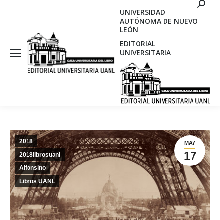
Search
UNIVERSIDAD
AUTÓNOMA DE NUEVO
LEÓN
EDITORIAL
UNIVERSITARIA
2018
MAY
17
2018librosuanl
Alfonsino
Libros UANL