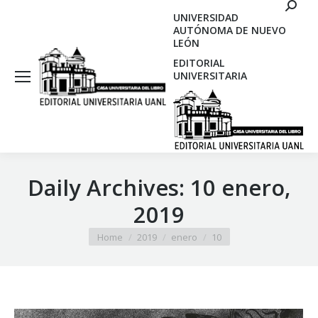
Search
UNIVERSIDAD
AUTÓNOMA DE NUEVO
LEÓN
EDITORIAL
UNIVERSITARIA
Daily Archives:
10 enero,
2019
You are here:
Home
2019
enero
10