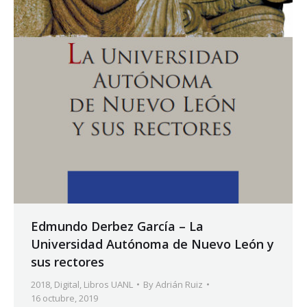
Edmundo Derbez García – La
Universidad Autónoma de Nuevo León y
sus rectores
2018
,
Digital
,
Libros UANL
By
Adrián Ruiz
16 octubre, 2019