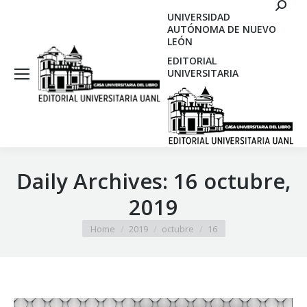
Search
UNIVERSIDAD
AUTÓNOMA DE NUEVO
LEÓN
EDITORIAL
UNIVERSITARIA
Daily Archives:
16 octubre,
2019
You are here:
Home
2019
octubre
16