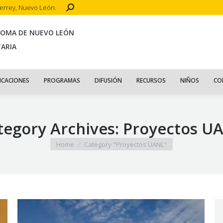
Search:
terrey, Nuevo León.
CIO
ACERCA DE
PUBLICACIONES
PROGRAMAS
DIFUSIÓN
R
NOMA DE NUEVO LEÓN
TARIA
ICACIONES
PROGRAMAS
DIFUSIÓN
RECURSOS
NIÑOS
CO
tegory Archives:
Proyectos U
You are here:
Home
Category "Proyectos UANL"