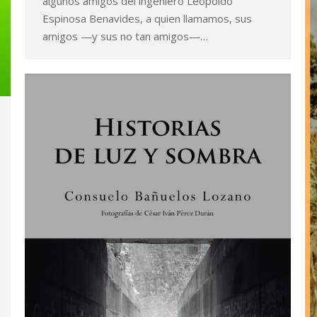
algunos amigos del ingeniero Leopoldo
Espinosa Benavides, a quien llamamos, sus
amigos —y sus no tan amigos—…