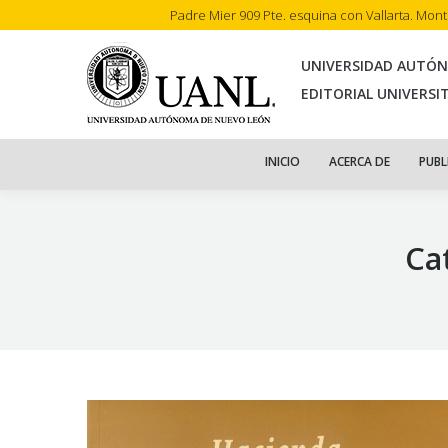
Padre Mier 909 Pte. esquina con Vallarta. Mon
INI
UNIVERSIDAD AUTÓ
EDITORIAL UNIVERSI
INICIO
ACERCA DE
PUBL
Ca