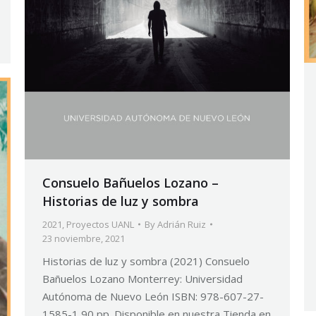
Consuelo Bañuelos Lozano –
Historias de luz y sombra
2021
,
Proyectos UANL
By
Adrián Ruiz
23 noviembre, 2021
Historias de luz y sombra (2021) Consuelo
Bañuelos Lozano Monterrey: Universidad
Autónoma de Nuevo León ISBN: 978-607-27-
1585-1 90 pp. Disponible en nuestra Tienda en