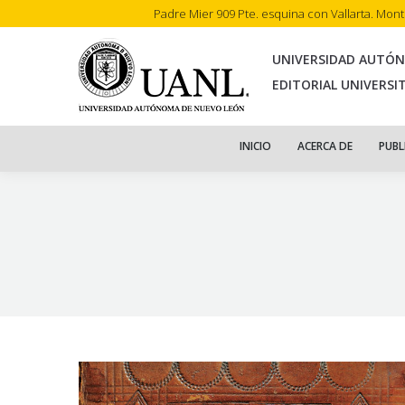
Padre Mier 909 Pte. esquina con Vallarta. Mon
INI
UNIVERSIDAD AUTÓ
EDITORIAL UNIVERSI
INICIO
ACERCA DE
PUBL