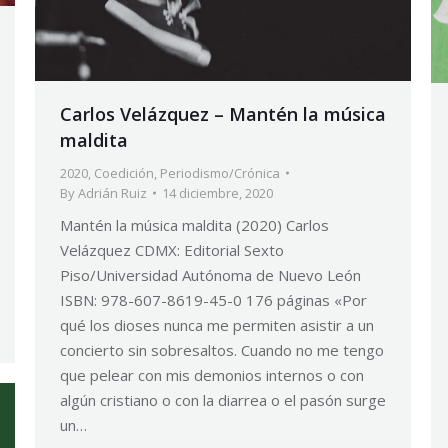
Carlos Velázquez – Mantén la música
maldita
2020
,
Coedición
,
Periodismo/Crónica
By
Adrián Ruiz
14 diciembre, 2020
Mantén la música maldita (2020) Carlos
Velázquez CDMX: Editorial Sexto
Piso/Universidad Autónoma de Nuevo León
ISBN: 978-607-8619-45-0 176 páginas «Por
qué los dioses nunca me permiten asistir a un
concierto sin sobresaltos. Cuando no me tengo
que pelear con mis demonios internos o con
algún cristiano o con la diarrea o el pasón surge
un…