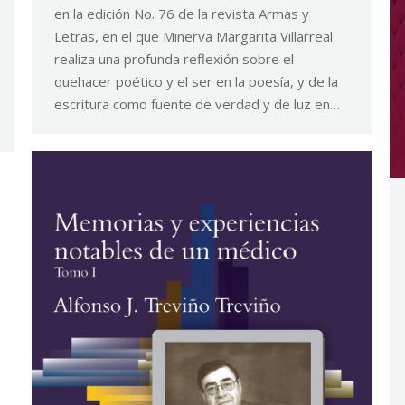
en la edición No. 76 de la revista Armas y
Letras, en el que Minerva Margarita Villarreal
realiza una profunda reflexión sobre el
quehacer poético y el ser en la poesía, y de la
escritura como fuente de verdad y de luz en…