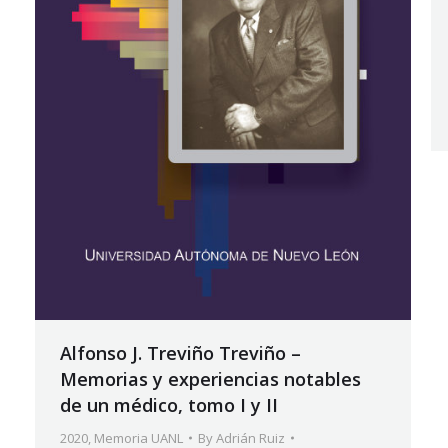
Alfonso J. Treviño Treviño –
Memorias y experiencias notables
de un médico, tomo I y II
2020
,
Memoria UANL
By
Adrián Ruiz