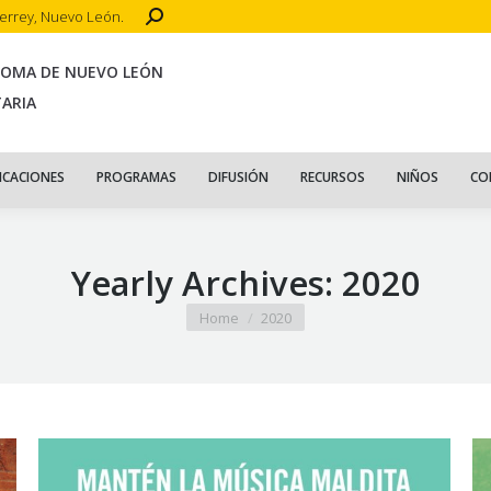
Search:
terrey, Nuevo León.
CIO
ACERCA DE
PUBLICACIONES
PROGRAMAS
DIFUSIÓN
R
NOMA DE NUEVO LEÓN
TARIA
ICACIONES
PROGRAMAS
DIFUSIÓN
RECURSOS
NIÑOS
CO
Yearly Archives:
2020
You are here:
Home
2020