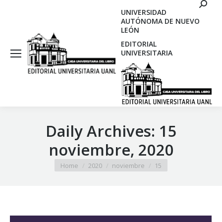
Search
UNIVERSIDAD
AUTÓNOMA DE NUEVO
LEÓN
EDITORIAL
UNIVERSITARIA
Daily Archives:
15
noviembre, 2020
You are here:
Home
2020
noviembre
15