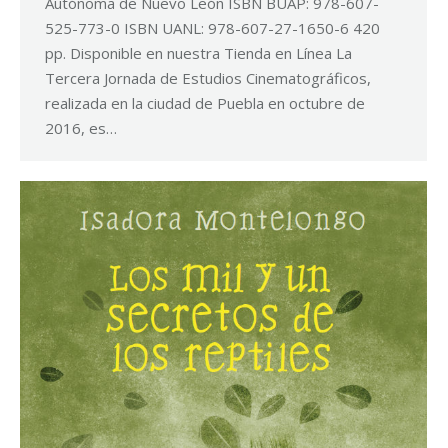
Autónoma de Nuevo León ISBN BUAP: 978-607-
525-773-0 ISBN UANL: 978-607-27-1650-6 420
pp. Disponible en nuestra Tienda en Línea La
Tercera Jornada de Estudios Cinematográficos,
realizada en la ciudad de Puebla en octubre de
2016, es…